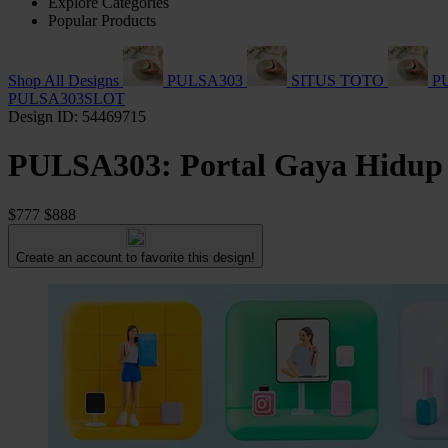
Explore Categories
Popular Products
Shop All Designs
PULSA303
SITUS TOTO
P
PULSA303SLOT
Design ID: 54469715
PULSA303: Portal Gaya Hidup
$777
$888
Create an account to favorite this design!