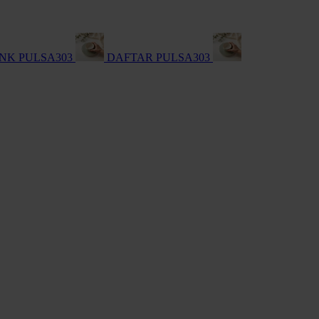
INK PULSA303
DAFTAR PULSA303