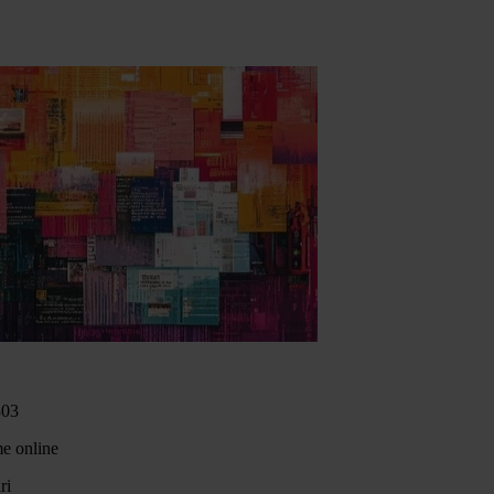
303
me online
ri