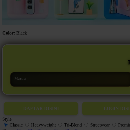
Color:
Black
Macau
DAFTAR DISINI
LOGIN DISI
Style
Classic
Heavyweight
Tri-Blend
Streetwear
Premi