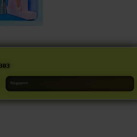
303
Singapore