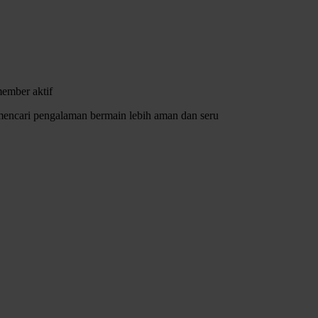
ember aktif
mencari pengalaman bermain lebih aman dan seru