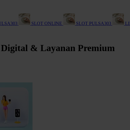
ULSA303
SLOT ONLINE
SLOT PULSA303
L
 Digital & Layanan Premium