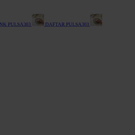
INK PULSA303
DAFTAR PULSA303